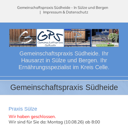
Skip
Gemeinschaftspraxis Südheide - In Sülze und Bergen
to
|
Impressum & Datenschutz
content
Gemeinschaftspraxis Südheide. Ihr
Hausarzt in Sülze und Bergen. Ihr
Ernährungsspezialist im Kreis Celle.
Gemeinschaftspraxis Südheide
Praxis Sülze
Wir haben geschlossen.
Wir sind für Sie da: Montag (10.08.26) ab 8:00