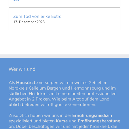
Zum Tod von Silke Extra
17. Dezember 2023
Wer wir sind
Als
Hausärzte
versorgen wir ein weites Gebiet im
Nordkreis Celle um Bergen und Hermannsburg und im
südlichen Heidekreis mit einem breiten professionellen
Angebot in 2 Praxen. Wie beim Arzt auf dem Land
üblich betreuen wir oft ganze Generationen.
Zusätzlich haben wir uns in der
Ernährungsmedizin
spezialisiert und bieten
Kurse
und
Ernährungsberatung
an. Dabei beschäftigen wir uns mit jeder Krankheit, die