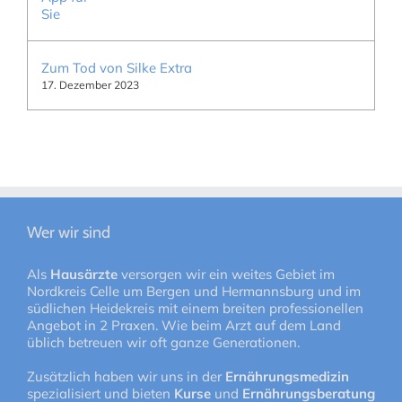
Zum Tod von Silke Extra
17. Dezember 2023
Wer wir sind
Als
Hausärzte
versorgen wir ein weites Gebiet im
Nordkreis Celle um Bergen und Hermannsburg und im
südlichen Heidekreis mit einem breiten professionellen
Angebot in 2 Praxen. Wie beim Arzt auf dem Land
üblich betreuen wir oft ganze Generationen.
Zusätzlich haben wir uns in der
Ernährungsmedizin
spezialisiert und bieten
Kurse
und
Ernährungsberatung