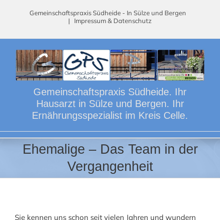
Skip
Gemeinschaftspraxis Südheide - In Sülze und Bergen
to
|
Impressum & Datenschutz
content
Gemeinschaftspraxis Südheide. Ihr
Hausarzt in Sülze und Bergen. Ihr
Ernährungsspezialist im Kreis Celle.
Ehemalige – Das Team in der
Vergangenheit
Sie kennen uns schon seit vielen Jahren und wundern