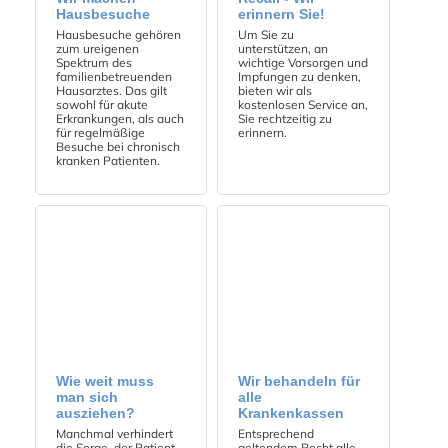
Hausbesuche
erinnern Sie!
Hausbesuche gehören
Um Sie zu
zum ureigenen
unterstützen, an
Spektrum des
wichtige Vorsorgen und
familienbetreuenden
Impfungen zu denken,
Hausarztes. Das gilt
bieten wir als
sowohl für akute
kostenlosen Service an,
Erkrankungen, als auch
Sie rechtzeitig zu
für regelmäßige
erinnern.
Besuche bei chronisch
kranken Patienten.
Wie weit muss
Wir behandeln für
man sich
alle
ausziehen?
Krankenkassen
Manchmal verhindert
Entsprechend
die Sorge, der Patient
geltendem Recht alle