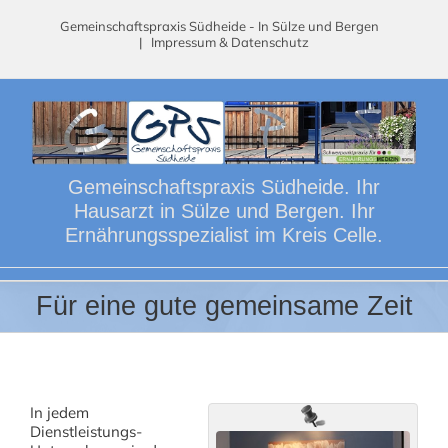
Skip
Gemeinschaftspraxis Südheide - In Sülze und Bergen
to
|
Impressum & Datenschutz
content
Gemeinschaftspraxis Südheide. Ihr
Hausarzt in Sülze und Bergen. Ihr
Ernährungsspezialist im Kreis Celle.
Für eine gute gemeinsame Zeit
In jedem
Dienstleistungs-