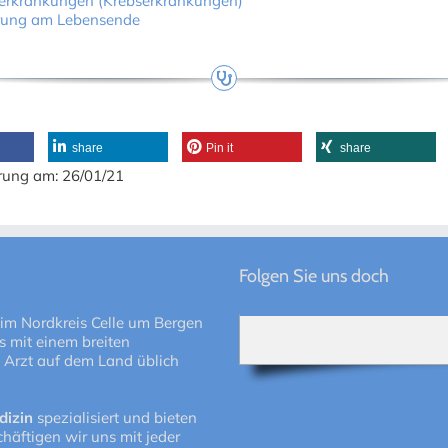
erkrankungen (Krebserkrankungen)
rung am Lebensende
share
Pin it
share
rung am: 26/01/21
Folgen Sie uns doch
 im Nordkreis Celle um Bergen
 mit einem breiten
 Arzt auf dem Land üblich
dizin
spezialisiert und bieten
häftigen wir uns mit jeder