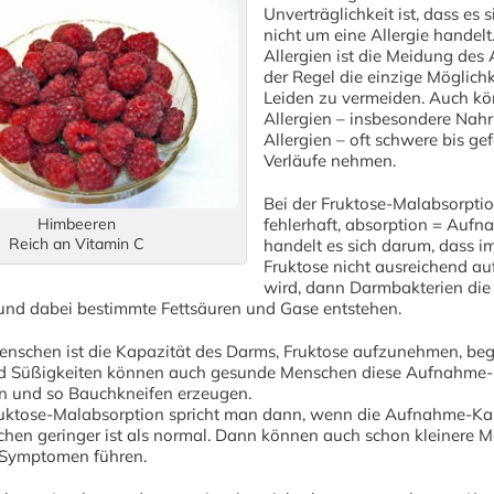
Unverträglichkeit ist, dass es s
nicht um eine Allergie handelt
Allergien ist die Meidung des 
der Regel die einzige Möglichk
Leiden zu vermeiden. Auch k
Allergien – insbesondere Nahr
Allergien – oft schwere bis ge
Verläufe nehmen.
Bei der Fruktose-Malabsorptio
Himbeeren
fehlerhaft, absorption = Aufn
Reich an Vitamin C
handelt es sich darum, dass i
Fruktose nicht ausreichend 
wird, dann Darmbakterien die
 und dabei bestimmte Fettsäuren und Gase entstehen.
enschen ist die Kapazität des Darms, Fruktose aufzunehmen, beg
nd Süßigkeiten können auch gesunde Menschen diese Aufnahme-
en und so Bauchkneifen erzeugen.
ruktose-Malabsorption spricht man dann, wenn die Aufnahme-Kap
hen geringer ist als normal. Dann können auch schon kleinere 
 Symptomen führen.