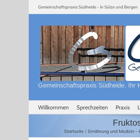
Skip
Gemeinschaftspraxis Südheide - In Sülze und Berge
to
content
Gemeinschaftspraxis Südheide. Ihr H
Willkommen
Sprechzeiten
Praxis
Fruktos
Startseite
Ernährung und Medizin – E