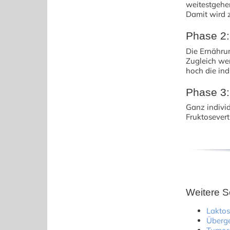
weitestgehen
Damit wird z
Phase 2:
Die Ernährun
Zugleich wer
hoch die indi
Phase 3:
Ganz indivi
Fruktosever
Weitere S
Laktos
Überge