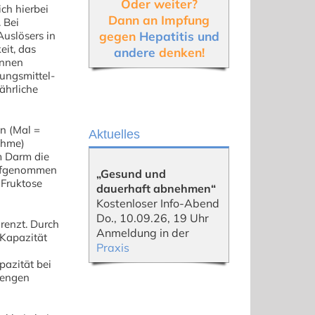
Oder weiter?
ich hierbei
Dann an Impfung
. Bei
gegen
Hepatitis und
Auslösers in
eit, das
andere
denken!
önnen
ungsmittel-
fährliche
n (Mal =
Aktuelles
ahme)
m Darm die
aufgenommen
„Gesund und
 Fruktose
dauerhaft abnehmen“
Kostenloser Info-Abend
Do., 10.09.26, 19 Uhr
renzt. Durch
Anmeldung in der
Kapazität
Praxis
azität bei
Mengen