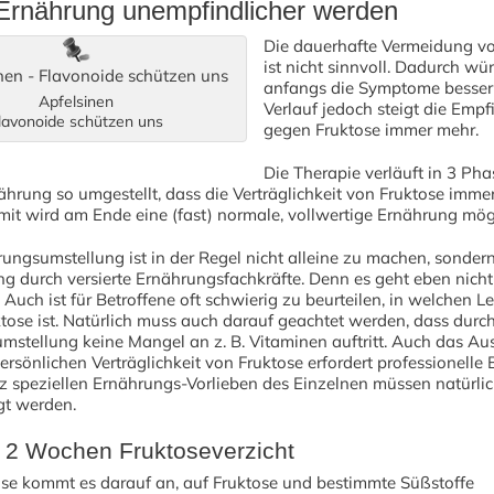
 Ernährung unempfindlicher werden
Die dauerhafte Vermeidung vo
ist nicht sinnvoll. Dadurch w
anfangs die Symptome besser
Apfelsinen
Verlauf jedoch steigt die Empf
lavonoide schützen uns
gegen Fruktose immer mehr.
Die Therapie verläuft in 3 Ph
ährung so umgestellt, dass die Verträglichkeit von Fruktose imme
mit wird am Ende eine (fast) normale, vollwertige Ernährung mög
ungsumstellung ist in der Regel nicht alleine zu machen, sondern
ng durch versierte Ernährungsfachkräfte. Denn es geht eben nich
Auch ist für Betroffene oft schwierig zu beurteilen, in welchen L
ktose ist. Natürlich muss auch darauf geachtet werden, dass durch
stellung keine Mangel an z. B. Vitaminen auftritt. Auch das Aus
rsönlichen Verträglichkeit von Fruktose erfordert professionelle 
z speziellen Ernährungs-Vorlieben des Einzelnen müssen natürli
gt werden.
 2 Wochen Fruktoseverzicht
ase kommt es darauf an, auf Fruktose und bestimmte Süßstoffe