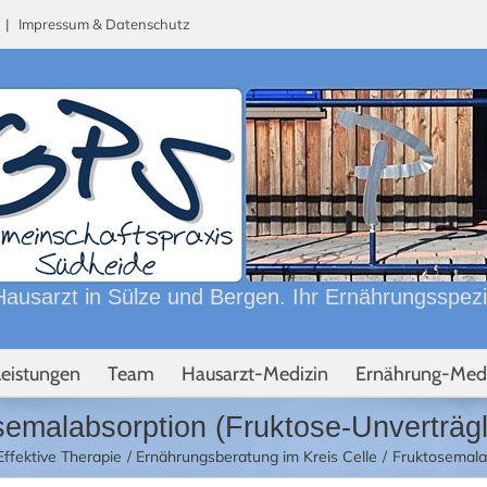
n |
Impressum & Datenschutz
ausarzt in Sülze und Bergen. Ihr Ernährungsspezial
Leistungen
Team
Hausarzt-Medizin
Ernährung-Med
emalabsorption (Fruktose-Unverträgl
ffektive Therapie
Ernährungsberatung im Kreis Celle
Fruktosemalab