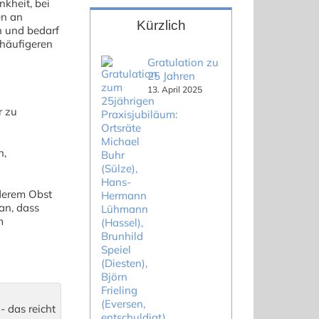
nkheit, bei
en an
Kürzlich
n und bedarf
 häufigeren
Gratulation zu
25 Jahren
13. April 2025
r zu
n,
derem Obst
an, dass
m