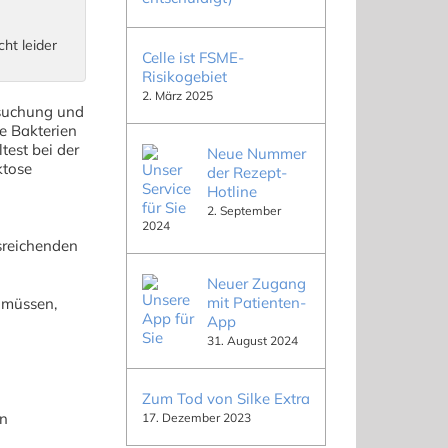
cht leider
Celle ist FSME-
Risikogebiet
2. März 2025
rsuchung und
e Bakterien
test bei der
Neue Nummer
ktose
der Rezept-
Hotline
2. September
2024
sreichenden
Neuer Zugang
mit Patienten-
 müssen,
App
31. August 2024
Zum Tod von Silke Extra
hn
17. Dezember 2023