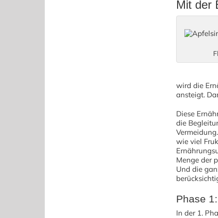
Mit der
F
wird die Ern
ansteigt. Da
Diese Ernähr
die Begleitu
Vermeidung. 
wie viel Fru
Ernährungsum
Menge der pe
Und die gan
berücksichti
Phase 1:
In der 1. Ph