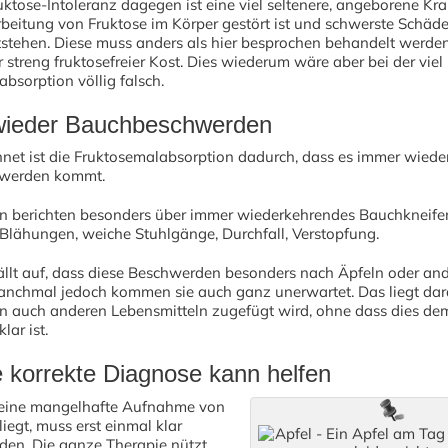
uktose-Intoleranz dagegen ist eine viel seltenere, angeborene Kra
rbeitung von Fruktose im Körper gestört ist und schwerste Schäd
stehen. Diese muss anders als hier besprochen behandelt werde
 streng fruktosefreier Kost. Dies wiederum wäre aber bei der viel
bsorption völlig falsch.
wieder Bauchbeschwerden
net ist die Fruktosemalabsorption dadurch, dass es immer wiede
werden kommt.
en berichten besonders über immer wiederkehrendes Bauchkneife
 Blähungen, weiche Stuhlgänge, Durchfall, Verstopfung.
llt auf, dass diese Beschwerden besonders nach Äpfeln oder an
manchmal jedoch kommen sie auch ganz unerwartet. Das liegt dar
rn auch anderen Lebensmitteln zugefügt wird, ohne dass dies de
lar ist.
e korrekte Diagnose kann helfen
 eine mangelhafte Aufnahme von
liegt, muss erst einmal klar
den. Die ganze Therapie nützt