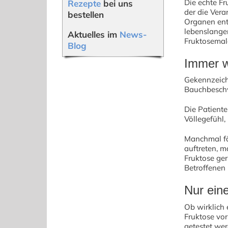
Die echte Fr
Rezepte
bei uns
der die Vera
bestellen
Organen ent
lebenslanger
Aktuelles im
News-
Fruktosemala
Blog
Immer 
Gekennzeich
Bauchbesch
Die Patient
Völlegefühl,
Manchmal fä
auftreten, 
Fruktose ge
Betroffenen k
Nur ein
Ob wirklich
Fruktose vor
getestet wer