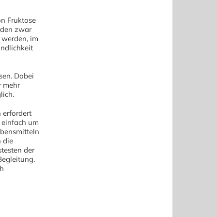
n Fruktose
ürden zwar
 werden, im
indlichkeit
asen. Dabei
r mehr
lich.
 erfordert
t einfach um
ebensmitteln
 die
testen der
Begleitung.
ch