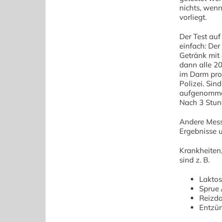
nichts, wen
vorliegt.
Der Test auf
einfach: Der
Getränk mit
dann alle 2
im Darm prod
Polizei. Sin
aufgenomme
Nach 3 Stund
Andere Mess
Ergebnisse u
Krankheiten
sind z. B.
Laktos
Sprue 
Reizd
Entzün