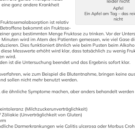
n eine ganz andere Krankheit
Apfel
Ein Apfel am Tag – das rei
nicht
 Fruktosemalabsorption ist relativ
 Betroffene bekommt ein Fruktose-
 einer ganz bestimmten Menge Fruktose zu trinken. Vor der Unte
0 Minuten wird im Atem des Patienten gemessen, wie viel Gase di
uzieren. Dies funktioniert ähnlich wie beim Pusten beim Alkohol
d diese Messwerte erhöht wird klar, dass tatsächlich zu wenig Fru
n wird.
en ist die Untersuchung beendet und das Ergebnis sofort klar.
verfahren, wie zum Beispiel die Blutentnahme, bringen keine au
nd sollen nicht mehr benutzt werden.
, die ähnliche Symptome machen, aber anders behandelt werden
eintoleranz (Milchzuckerunverträglichkeit)
/ Zöliakie (Unverträglichkeit von Gluten)
arm
dliche Darmerkrankungen wie Colitis ulcerosa oder Morbus Cro