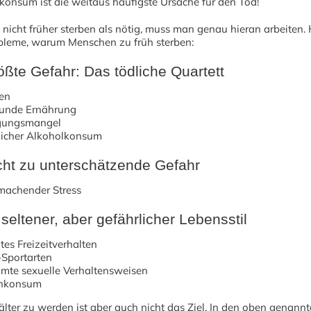
konsum ist die weitaus häufigste Ursache für den Tod!
icht früher sterben als nötig, muss man genau hieran arbeiten. H
obleme, warum Menschen zu früh sterben:
ößte Gefahr: Das tödliche Quartett
en
unde Ernährung
ungsmangel
licher Alkoholkonsum
icht zu unterschätzende Gefahr
machender Stress
seltener, aber gefährlicher Lebensstil
tes Freizeitverhalten
-Sportarten
mte sexuelle Verhaltensweisen
nkonsum
älter zu werden ist aber auch nicht das Ziel. In den oben genann