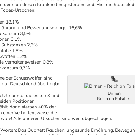
 denn an diesen Krankheiten gestorben sind. Hier die Statistik d
n Todes-Ursachen:
en 18,1%
rnährung und Bewegungsmangel 16,6%
olkonsum 3,5%
ionen 3,1%
e Substanzen 2,3%
fälle 1,8%
swaffen 1,2%
le Verhaltensweisen 0,8%
nkonsum 0,7%
e der Schusswaffen sind
n auf Deutschland übertragbar.
Birnen
tzt nur mal die ersten 3 und
Reich an Folsäure
beiden Positionen
lt, dann sterben 40% der
 einer Verhaltensweise, die
 wäre! Alle anderen Ursachen sind weit abgeschlagen.
 Worten: Das Quartett Rauchen, ungesunde Ernährung, Bewegu