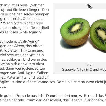
chen gibt es viele. „Nehmen
 xy und Sie leben länger.“ Den
ern erscheinen solche plumpen
en unseriös. Oder ist doch
? Wer möchte nicht länger
indest solange die Gesundheit
 es seriöses „Anti-Aging“?
st modern. „Anti-Aging“
gen das Altern, das Altern
it Tabletten, Tinkturen und
ird versucht, der Natur ein
 zu schlagen. Und wenn das
, wenn sich das Altern nicht
Kiwi
sst, dann wenigstens so tun
Superviel Vitamin C und Ma
engen von Anti-Aging-Salben,
es, Potenzmittel und letztlich
öglich ist sind auf dem Vormarsch. Damit bleibt man zwar nicht jü
aus.
ie gut die Fassade aussieht: Darunter altert man weiter und da
eibt so der alte Traum der Menschheit, das Leben zu verlängern, 