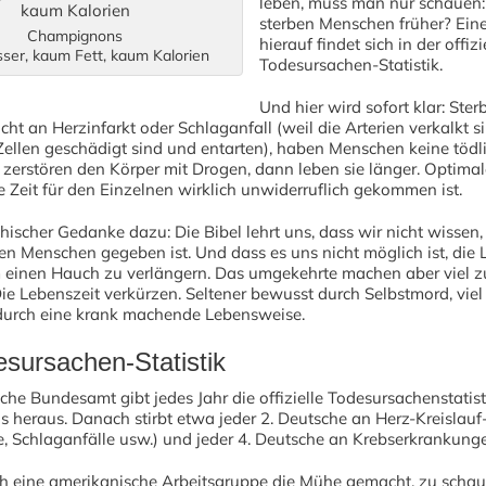
leben, muss man nur schaue
sterben Menschen früher? Ein
Champignons
hierauf findet sich in der offizi
ser, kaum Fett, kaum Kalorien
Todesursachen-Statistik.
Und hier wird sofort klar: Ster
ht an Herzinfarkt oder Schlaganfall (weil die Arterien verkalkt s
Zellen geschädigt sind und entarten), haben Menschen keine tödl
 zerstören den Körper mit Drogen, dann leben sie länger. Optima
ie Zeit für den Einzelnen wirklich unwiderruflich gekommen ist.
hischer Gedanke dazu: Die Bibel lehrt uns, dass wir nicht wissen, 
n Menschen gegeben ist. Und dass es uns nicht möglich ist, die 
 einen Hauch zu verlängern. Das umgekehrte machen aber viel zu
e Lebenszeit verkürzen. Seltener bewusst durch Selbstmord, viel
urch eine krank machende Lebensweise.
esursachen-Statistik
sche Bundesamt gibt jedes Jahr die offizielle Todesursachenstatist
 heraus. Danach stirbt etwa jeder 2. Deutsche an Herz-Kreislau
e, Schlaganfälle usw.) und jeder 4. Deutsche an Krebserkrankung
ch eine amerikanische Arbeitsgruppe die Mühe gemacht, zu scha