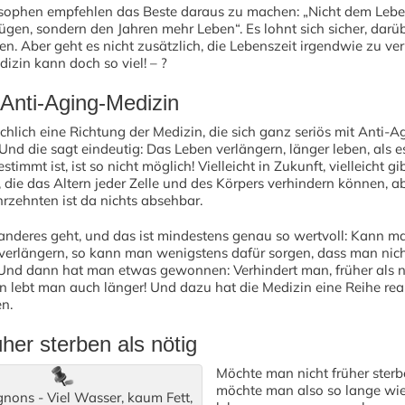
sophen empfehlen das Beste daraus zu machen: „Nicht dem Leb
ügen, sondern den Jahren mehr Leben“. Es lohnt sich sicher, darü
. Aber geht es nicht zusätzlich, die Lebenszeit irgendwie zu ve
zin kann doch so viel! – ?
 Anti-Aging-Medizin
ächlich eine Richtung der Medizin, die sich ganz seriös mit Anti-A
 Und die sagt eindeutig: Das Leben verlängern, länger leben, als 
immt ist, ist so nicht möglich! Vielleicht in Zukunft, vielleicht gi
, die das Altern jeder Zelle und des Körpers verhindern können, a
rzehnten ist da nichts absehbar.
anderes geht, und das ist mindestens genau so wertvoll: Kann m
verlängern, so kann man wenigstens dafür sorgen, dass man nicht
. Und dann hat man etwas gewonnen: Verhindert man, früher als n
n lebt man auch länger! Und dazu hat die Medizin eine Reihe real
n.
üher sterben als nötig
Möchte man nicht früher sterbe
möchte man also so lange wi