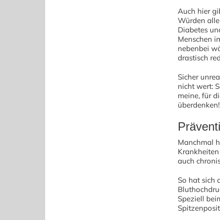
Auch hier gi
Würden alle
Diabetes un
Menschen im
nebenbei wä
drastisch re
Sicher unrea
nicht wert:
meine, für d
überdenken!
Präventi
Manchmal ha
Krankheiten 
auch chroni
So hat sich 
Bluthochdruc
Speziell bei
Spitzenposit