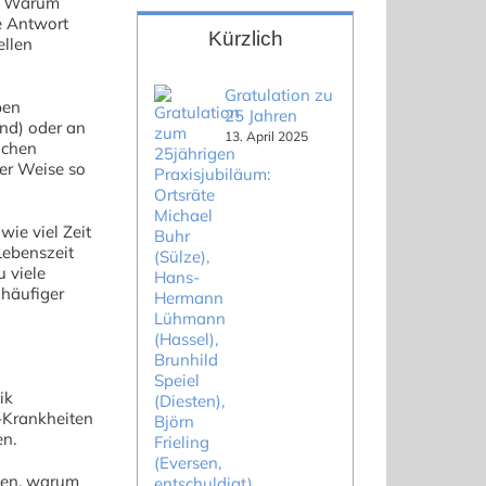
n: Warum
e Antwort
Kürzlich
ellen
Gratulation zu
ben
25 Jahren
ind) oder an
13. April 2025
ichen
ler Weise so
wie viel Zeit
Lebenszeit
 viele
 häufiger
ik
f-Krankheiten
en.
uen, warum