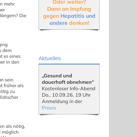
Oder weiter?
en mehr
Dann an Impfung
ber
gegen
Hepatitis und
rlängern? Die
andere
denken!
ging
es dem
bt es eines
Aktuelles
ber in den
„Gesund und
an sein
dauerhaft abnehmen“
 früher als
Kostenloser Info-Abend
ötig zu
Do., 10.09.26, 19 Uhr
istischer
Anmeldung in der
Praxis
n als nötig,
e möglich