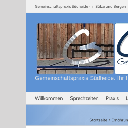
Skip
Gemeinschaftspraxis Südheide - In Sülze und Berge
to
content
Gemeinschaftspraxis Südheide. Ihr H
Willkommen
Sprechzeiten
Praxis
Startseite
Ernährun