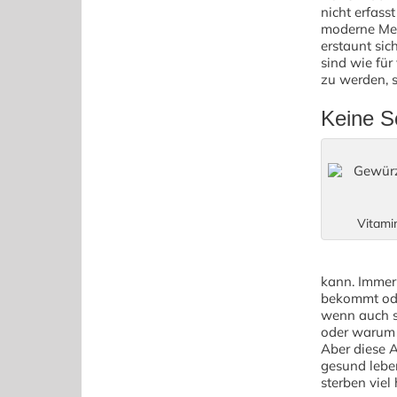
nicht erfass
moderne Med
erstaunt sic
sind wie für 
zu werden, 
Keine S
Vitami
kann. Immer
bekommt oder
wenn auch s
oder warum 
Aber diese 
gesund lebe
sterben viel 