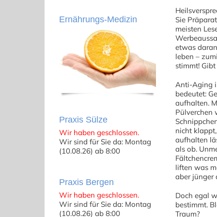
Heilsverspre
Ernährungs-Medizin
Sie Präparat
meisten Les
Werbeaussag
etwas daran
leben – zum
stimmt! Gibt
Anti-Aging i
bedeutet: Ge
aufhalten. M
Pülverchen w
Praxis Sülze
Schnippchen
nicht klappt
Wir haben geschlossen.
aufhalten lä
Wir sind für Sie da: Montag
als ob. Unm
(10.08.26) ab 8:00
Fältchencrem
liften was m
aber jünger 
Praxis Bergen
Wir haben geschlossen.
Doch egal w
Wir sind für Sie da: Montag
bestimmt. Bl
(10.08.26) ab 8:00
Traum?