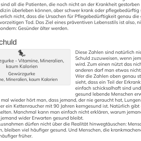
t sind all die Patienten, die noch nicht an der Krankheit gestorben
izin überleben können, aber schwer krank oder pflegebedürftig s
herlich nicht, dass die Ursachen für Pflegebedürftigkeit genau die
vorzeitigen Tod. Das Ziel eines präventiven Lebensstils ist also, ni
sondern: Gesünder älter werden.
chuld
Diese Zahlen sind natürlich ni
Schuld zuzuweisen, wenn je
wird. Zum einen nützt das nic
anderen darf man etwas nicht
Gewürzgurke
Wer die Zahlen oben genau stu
ne, Mineralien, kaum Kalorien
sieht, dass ein Teil der Erkra
einfach schicksalhaft sind un
gesund lebende Menschen er
 mal wieder hört man, dass jemand, der nie geraucht hat, Lungen
 ein Kettenraucher mit 90 Jahren kerngesund ist. Natürlich gibt 
elten. Manchmal kann man einfach nicht erklären, warum jeman
jemand wider Erwarten gesund bleibt.
Ausnahmen dürfen nicht über die Realität hinwegtäuschen: Mensc
n, bleiben viel häufiger gesund. Und Menschen, die krankmachen
häufiger früher.