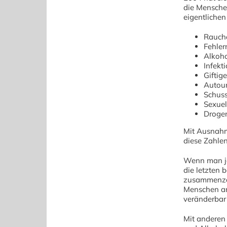
die Menschen
eigentliche
Rauch
Fehle
Alkoh
Infekt
Giftig
Autoun
Schus
Sexuel
Droge
Mit Ausnahm
diese Zahle
Wenn man je
die letzten 
zusammenzäh
Menschen an
veränderbar
Mit anderen