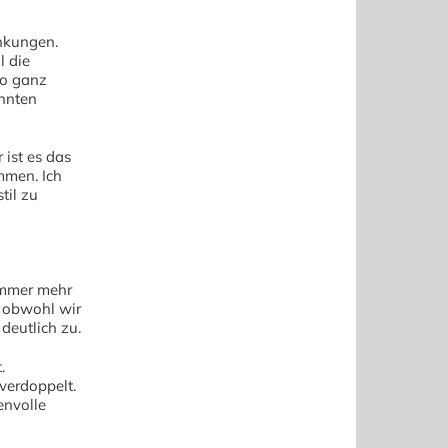
nkungen.
 die
So ganz
nnten
 ist es das
mmen. Ich
til zu
immer mehr
n obwohl wir
deutlich zu.
.
verdoppelt.
envolle