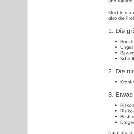
und Alkohol
Möchte man n
also die Pr
1. Die gr
Rauch
Unges
Beweg
Schäd
2. Die n
Krank
3. Etwas 
Riskan
Risiko
Bestim
Droge
Nur einfach 