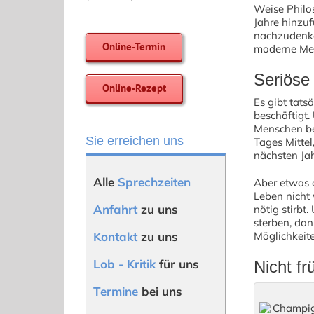
Weise Philo
Jahre hinzuf
nachzudenken
Online-Termin
moderne Medi
Seriöse
Online-Rezept
Es gibt tats
beschäftigt.
Menschen best
Sie erreichen uns
Tages Mittel
nächsten Jah
Alle
Sprechzeiten
Aber etwas 
Leben nicht 
Anfahrt
zu uns
nötig stirbt
sterben, dan
Kontakt
zu uns
Möglichkeite
Lob - Kritik
für uns
Nicht fr
Termine
bei uns