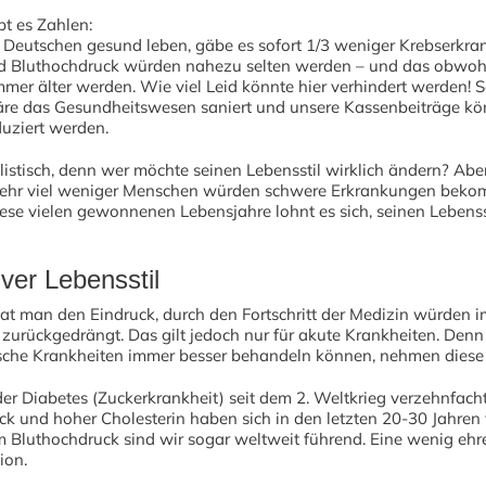
bt es Zahlen:
 Deutschen gesund leben, gäbe es sofort 1/3 weniger Krebserkra
d Bluthochdruck würden nahezu selten werden – und das obwohl
mer älter werden. Wie viel Leid könnte hier verhindert werden! 
re das Gesundheitswesen saniert und unsere Kassenbeiträge kö
duziert werden.
listisch, denn wer möchte seinen Lebensstil wirklich ändern? Aber
 Sehr viel weniger Menschen würden schwere Erkrankungen beko
iese vielen gewonnenen Lebensjahre lohnt es sich, seinen Lebenss
ver Lebensstil
t man den Eindruck, durch den Fortschritt der Medizin würden 
zurückgedrängt. Das gilt jedoch nur für akute Krankheiten. Den
sche Krankheiten immer besser behandeln können, nehmen diese 
der Diabetes (Zuckerkrankheit) seit dem 2. Weltkrieg verzehnfacht
k und hoher Cholesterin haben sich in den letzten 20-30 Jahren 
m Bluthochdruck sind wir sogar weltweit führend. Eine wenig ehr
ion.