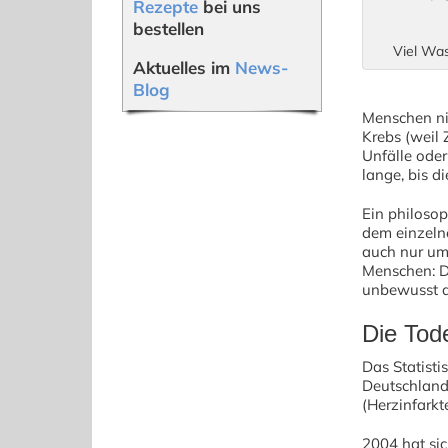
Rezepte
bei uns
bestellen
Viel Was
Aktuelles im
News-
Blog
Menschen nic
Krebs (weil 
Unfälle oder
lange, bis d
Ein philosop
dem einzelne
auch nur um
Menschen: Di
unbewusst d
Die Tod
Das Statisti
Deutschlands
(Herzinfarkt
2004 hat si