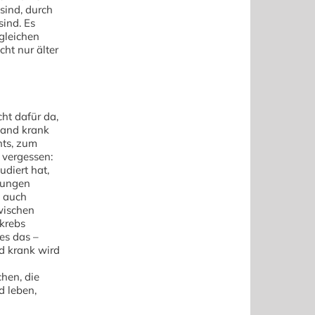
 sind, durch
ind. Es
 gleichen
cht nur älter
cht dafür da,
mand krank
hts, zum
 vergessen:
diert hat,
nkungen
d auch
wischen
krebs
es das –
d krank wird
hen, die
d leben,