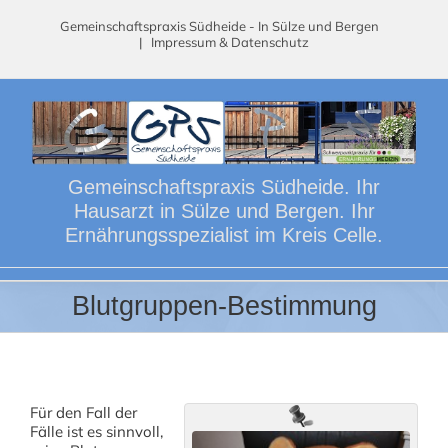
Skip
Gemeinschaftspraxis Südheide - In Sülze und Bergen
to
|
Impressum & Datenschutz
content
Gemeinschaftspraxis Südheide. Ihr
Hausarzt in Sülze und Bergen. Ihr
Ernährungsspezialist im Kreis Celle.
Blutgruppen-Bestimmung
Für den Fall der
Fälle ist es sinnvoll,