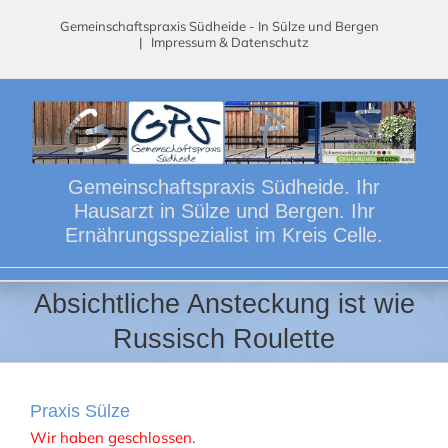
Skip
Gemeinschaftspraxis Südheide - In Sülze und Bergen
to
|
Impressum & Datenschutz
content
Gemeinschaftspraxis Südheide. Ihr
Hausarzt in Sülze und Bergen. Ihr
Ernährungsspezialist im Kreis Celle.
Absichtliche Ansteckung ist wie
Russisch Roulette
Praxis Sülze
Wir haben geschlossen.