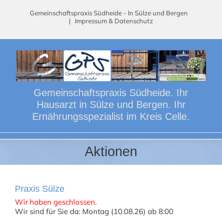
Skip
Gemeinschaftspraxis Südheide - In Sülze und Bergen
to
|
Impressum & Datenschutz
content
Gemeinschaftspraxis Südheide. Ihr
Hausarzt in Sülze und Bergen. Ihr
Ernährungsspezialist im Kreis Celle.
Aktionen
Praxis Sülze
Wir haben geschlossen.
Wir sind für Sie da: Montag (10.08.26) ab 8:00