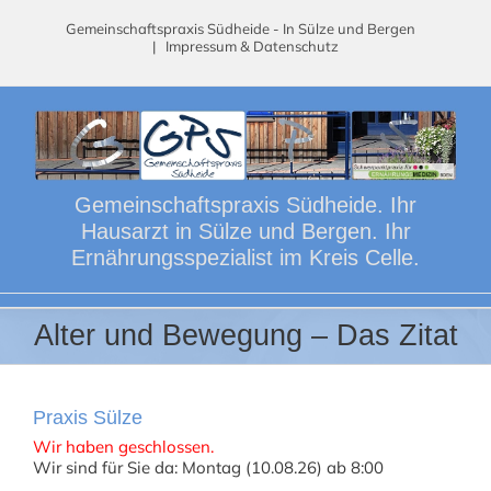
Skip
Gemeinschaftspraxis Südheide - In Sülze und Bergen
to
|
Impressum & Datenschutz
content
Gemeinschaftspraxis Südheide. Ihr
Hausarzt in Sülze und Bergen. Ihr
Ernährungsspezialist im Kreis Celle.
Alter und Bewegung – Das Zitat
Praxis Sülze
Wir haben geschlossen.
Wir sind für Sie da: Montag (10.08.26) ab 8:00