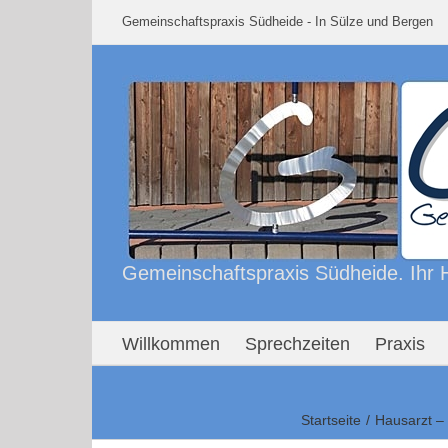
Skip
Gemeinschaftspraxis Südheide - In Sülze und Berge
to
content
Gemeinschaftspraxis Südheide. Ihr H
Willkommen
Sprechzeiten
Praxis
Startseite
Hausarzt –