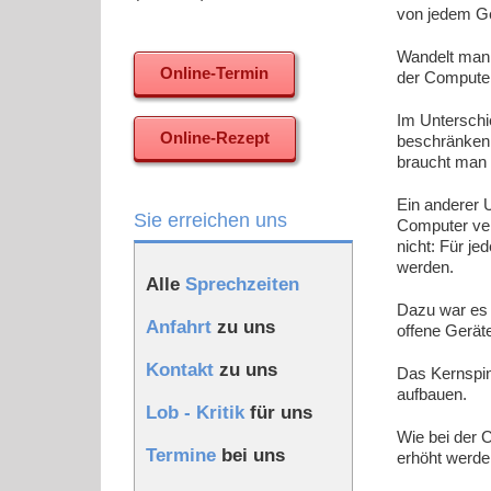
von jedem Ge
Wandelt man 
Online-Termin
der Compute
Im Unterschi
Online-Rezept
beschränken,
braucht man 
Ein anderer 
Sie erreichen uns
Computer ve
nicht: Für 
werden.
Alle
Sprechzeiten
Dazu war es 
Anfahrt
zu uns
offene Gerät
Kontakt
zu uns
Das Kernspin
aufbauen.
Lob - Kritik
für uns
Wie bei der 
Termine
bei uns
erhöht werde