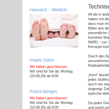
Technis
Hausarzt – Medizin
All die in an
haben mit de
dass man mit
Bilder aus d
wesentliche 
korrekter Ma
NMR) – zur
Kernspin kei
Durch den Na
Praxis Sülze
anzunehmen, 
Radioaktivitä
Wir haben geschlossen.
Wir sind für Sie da: Montag
„Kern“ bezieh
(10.08.26) ab 8:00
jedes Stoffe
durch ein st
angeregt. Da
Praxis Bergen
typische ele
Wir haben geschlossen.
Wir sind für Sie da: Montag
Da jedes Gew
(10.08.26) ab 8:00
und somit un