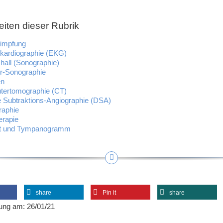
eiten dieser Rubrik
impfung
okardiographie (EKG)
chall (Sonographie)
r-Sonographie
en
ertomographie (CT)
le Subtraktions-Angiographie (DSA)
raphie
erapie
st und Tympanogramm
share
Pin it
share
ung am: 26/01/21