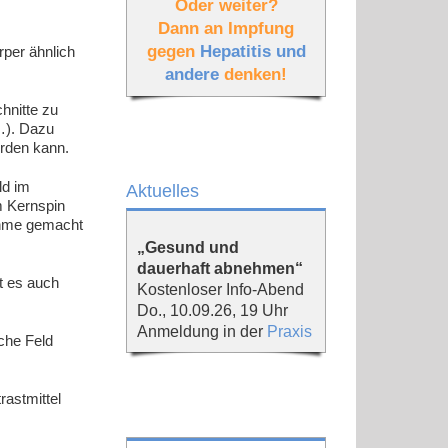
Oder weiter?
Dann an Impfung
gegen
Hepatitis und
per ähnlich
andere
denken!
hnitte zu
…). Dazu
erden kann.
ld im
Aktuelles
m Kernspin
ahme gemacht
„Gesund und
dauerhaft abnehmen“
t es auch
Kostenloser Info-Abend
Do., 10.09.26, 19 Uhr
Anmeldung in der
Praxis
che Feld
astmittel