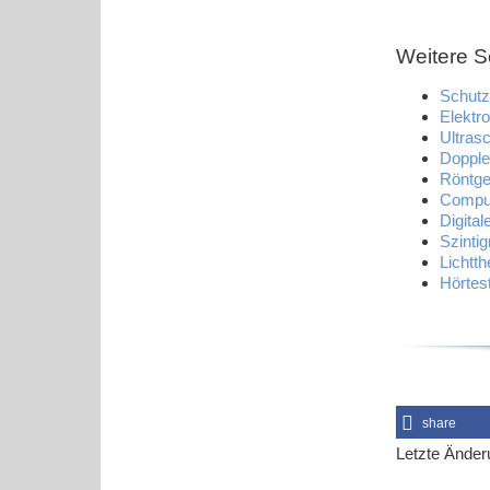
Weitere S
Schutz
Elektr
Ultras
Dopple
Röntg
Comput
Digita
Szintig
Lichtth
Hörte
share
Letzte Änder