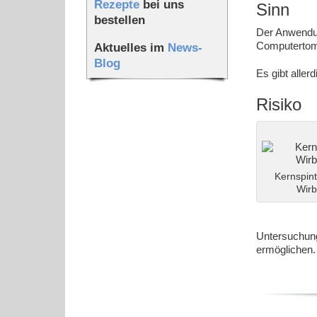
Rezepte
bei uns
Sinn
bestellen
Der Anwendun
Computertomo
Aktuelles im
News-
Blog
Es gibt alle
Risiko
Kernspin
Wirb
Untersuchung
ermöglichen.