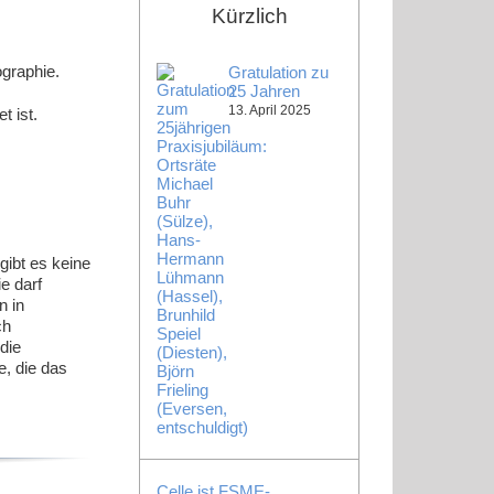
Kürzlich
ographie.
Gratulation zu
25 Jahren
13. April 2025
t ist.
gibt es keine
e darf
n in
ch
die
e, die das
Celle ist FSME-