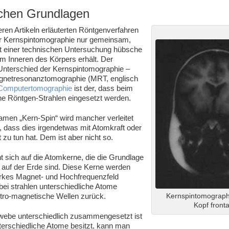
chen Grundlagen
deren Artikeln erläuterten Röntgenverfahren
r Kernspintomographie nur gemeinsam,
 einer technischen Untersuchung hübsche
em Inneren des Körpers erhält. Der
Unterschied der Kernspintomographie –
gnetresonanztomographie (MRT, englisch
Computertomographie
ist der, dass beim
ne Röntgen-Strahlen eingesetzt werden.
men „Kern-Spin“ wird mancher verleitet
dass dies irgendetwas mit Atomkraft oder
t zu tun hat. Dem ist aber nicht so.
t sich auf die Atomkerne, die die Grundlage
s auf der Erde sind. Diese Kerne werden
arkes Magnet- und Hochfrequenzfeld
bei strahlen unterschiedliche Atome
ktro-magnetische Wellen zurück.
Kernspintomograph
Kopf fronta
ebe unterschiedlich zusammengesetzt ist
terschiedliche Atome besitzt, kann man