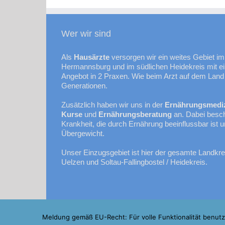
Wer wir sind
Als
Hausärzte
versorgen wir ein weites Gebiet i
Hermannsburg und im südlichen Heidekreis mit ei
Angebot in 2 Praxen. Wie beim Arzt auf dem Land 
Generationen.
Zusätzlich haben wir uns in der
Ernährungsmedi
Kurse
und
Ernährungsberatung
an. Dabei beschä
Krankheit, die durch Ernährung beeinflussbar ist
Übergewicht.
Unser Einzugsgebiet ist hier der gesamte Landkre
Uelzen und Soltau-Fallingbostel / Heidekreis.
Meldung gemäß EU-Recht: Für volle Funktionalität benut