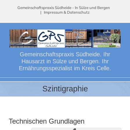
Skip
Gemeinschaftspraxis Südheide - In Sülze und Bergen
to
|
Impressum & Datenschutz
content
Gemeinschaftspraxis Südheide. Ihr
Hausarzt in Sülze und Bergen. Ihr
Ernährungsspezialist im Kreis Celle.
Szintigraphie
Technischen Grundlagen