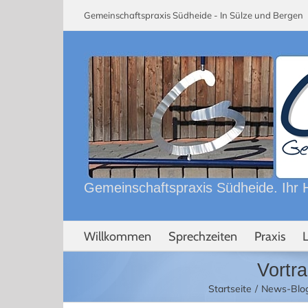
Skip
Gemeinschaftspraxis Südheide - In Sülze und Berge
to
content
Gemeinschaftspraxis Südheide. Ihr H
Willkommen
Sprechzeiten
Praxis
Vortr
Startseite
News-Blo