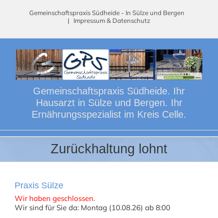
Skip
Gemeinschaftspraxis Südheide - In Sülze und Bergen
to
|
Impressum & Datenschutz
content
Gemeinschaftspraxis Südheide. Ihr
Hausarzt in Sülze und Bergen. Ihr
Ernährungsspezialist im Kreis Celle.
Zurückhaltung lohnt
Praxis Sülze
Wir haben geschlossen.
Wir sind für Sie da: Montag (10.08.26) ab 8:00