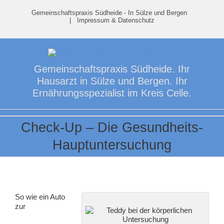
Skip
Gemeinschaftspraxis Südheide - In Sülze und Bergen
to
|
Impressum & Datenschutz
content
Gemeinschaftspraxis Südheide. Ihr
Hausarzt in Sülze und Bergen. Ihr
Ernährungsspezialist im Kreis Celle.
Check-Up – Die Gesundheits-
Hauptuntersuchung
So wie ein Auto
zur