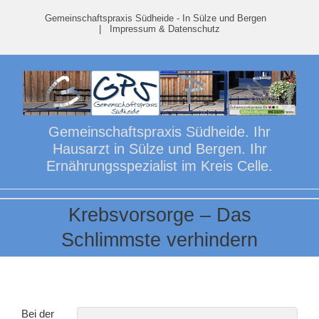
Skip
Gemeinschaftspraxis Südheide - In Sülze und Bergen
to
|
Impressum & Datenschutz
content
Gemeinschaftspraxis Südheide. Ihr
Hausarzt in Sülze und Bergen. Ihr
Ernährungsspezialist im Kreis Celle.
Krebsvorsorge – Das
Schlimmste verhindern
Bei der