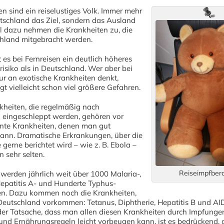
n sind ein reiselustiges Volk. Immer mehr
utschland das Ziel, sondern das Ausland
lel dazu nehmen die Krankheiten zu, die
hland mitgebracht werden.
t es bei Fernreisen ein deutlich höheres
isiko als in Deutschland. Wer aber bei
ur an exotische Krankheiten denkt,
gt vielleicht schon viel größere Gefahren.
kheiten, die regelmäßig nach
 eingeschleppt werden, gehören vor
nte Krankheiten, denen man gut
ann. Dramatische Erkrankungen, über die
e gerne berichtet wird – wie z. B. Ebola –
 sehr selten.
Reiseimpfber
werden jährlich weit über 1000 Malaria-,
epatitis A- und Hunderte Typhus-
n. Dazu kommen noch die Krankheiten,
Deutschland vorkommen: Tetanus, Diphtherie, Hepatitis B und AI
der Tatsache, dass man allen diesen Krankheiten durch Impfunge
und Ernährungsregeln leicht vorbeugen kann, ist es bedrückend, 