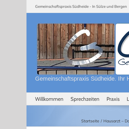
Skip
Gemeinschaftspraxis Südheide - In Sülze und Berge
to
content
Gemeinschaftspraxis Südheide. Ihr H
Willkommen
Sprechzeiten
Praxis
Startseite
Hausarzt – D