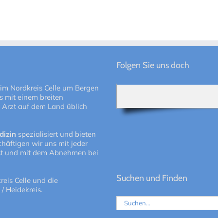
Folgen Sie uns doch
 im Nordkreis Celle um Bergen
 mit einem breiten
 Arzt auf dem Land üblich
dizin
spezialisiert und bieten
häftigen wir uns mit jeder
ist und mit dem Abnehmen bei
Suchen und Finden
reis Celle und die
/ Heidekreis.
Suche
nach: