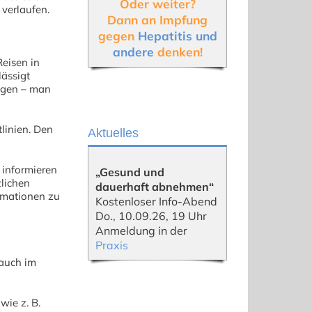
Oder weiter?
 verlaufen.
Dann an Impfung
gegen
Hepatitis und
andere
denken!
Reisen in
lässigt
ugen – man
linien. Den
Aktuelles
 informieren
„Gesund und
zlichen
dauerhaft abnehmen“
rmationen zu
Kostenloser Info-Abend
Do., 10.09.26, 19 Uhr
Anmeldung in der
Praxis
 auch im
ie z. B.