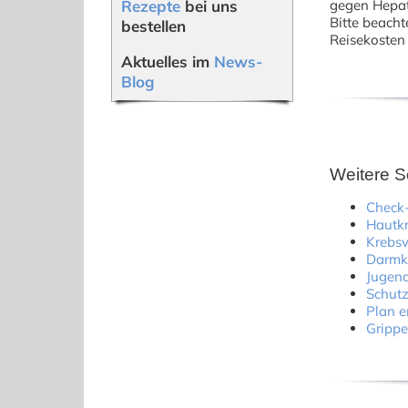
Rezepte
bei uns
gegen Hepat
Bitte beacht
bestellen
Reisekosten
Aktuelles im
News-
Blog
Weitere S
Check
Hautkr
Krebsv
Darmkr
Jugend
Schutz
Plan 
Gripp