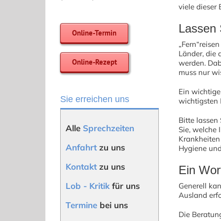
viele dieser
Lassen 
Online-Termin
„Fern“reisen
Länder, die 
Online-Rezept
werden. Dab
muss nur wi
Ein wichtige
Sie erreichen uns
wichtigsten
Bitte lassen
Alle
Sprechzeiten
Sie, welche 
Krankheiten
Anfahrt
zu uns
Hygiene und
Kontakt
zu uns
Ein Wor
Lob - Kritik
für uns
Generell ka
Ausland erfo
Termine
bei uns
Die Beratun