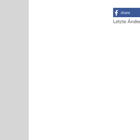
share
Letzte Ände