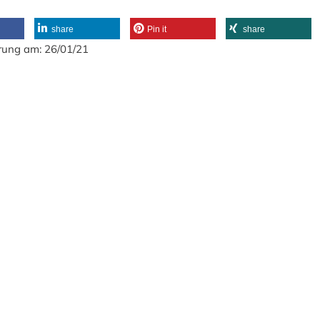
share
Pin it
share
rung am: 26/01/21