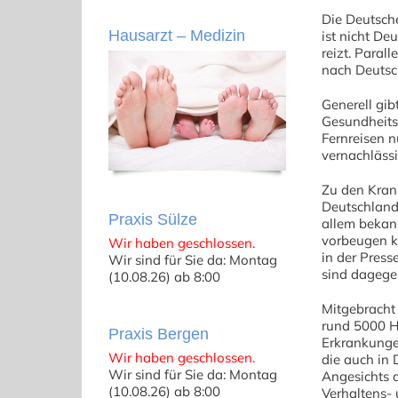
Die Deutsche
Hausarzt – Medizin
ist nicht De
reizt. Paral
nach Deutsc
Generell gib
Gesundheitsr
Fernreisen n
vernachlässi
Zu den Kran
Deutschland
Praxis Sülze
allem bekan
vorbeugen k
Wir haben geschlossen.
in der Press
Wir sind für Sie da: Montag
sind dagegen
(10.08.26) ab 8:00
Mitgebracht 
rund 5000 H
Praxis Bergen
Erkrankunge
Wir haben geschlossen.
die auch in 
Wir sind für Sie da: Montag
Angesichts 
(10.08.26) ab 8:00
Verhaltens- 