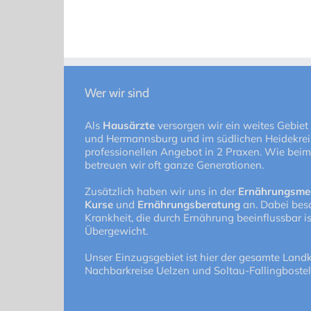
Wer wir sind
Als
Hausärzte
versorgen wir ein weites Gebiet
und Hermannsburg und im südlichen Heidekreis
professionellen Angebot in 2 Praxen. Wie beim
betreuen wir oft ganze Generationen.
Zusätzlich haben wir uns in der
Ernährungsme
Kurse
und
Ernährungsberatung
an. Dabei besc
Krankheit, die durch Ernährung beeinflussbar 
Übergewicht.
Unser Einzugsgebiet ist hier der gesamte Landk
Nachbarkreise Uelzen und Soltau-Fallingbostel 