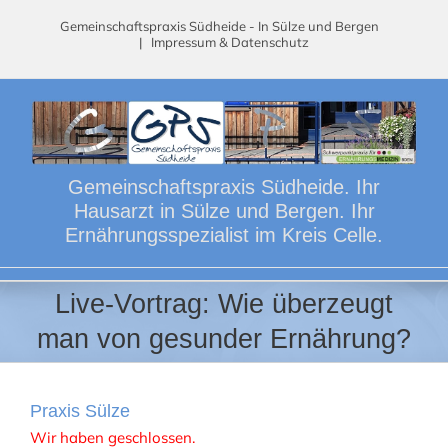
Skip
Gemeinschaftspraxis Südheide - In Sülze und Bergen
to
|
Impressum & Datenschutz
content
Gemeinschaftspraxis Südheide. Ihr
Hausarzt in Sülze und Bergen. Ihr
Ernährungsspezialist im Kreis Celle.
Live-Vortrag: Wie überzeugt
man von gesunder Ernährung?
Praxis Sülze
Wir haben geschlossen.