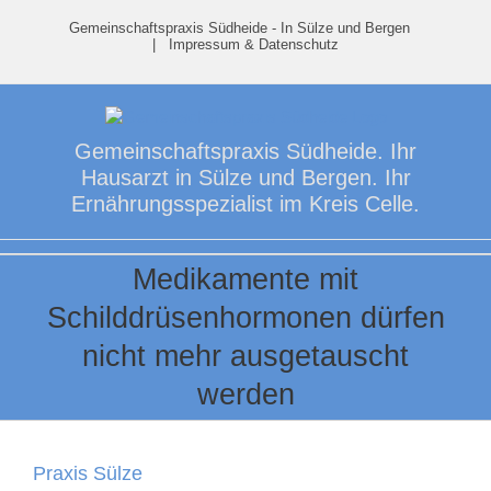
Skip
Gemeinschaftspraxis Südheide - In Sülze und Bergen
to
|
Impressum & Datenschutz
content
Gemeinschaftspraxis Südheide. Ihr
Hausarzt in Sülze und Bergen. Ihr
Ernährungsspezialist im Kreis Celle.
Medikamente mit
Schilddrüsenhormonen dürfen
nicht mehr ausgetauscht
werden
Praxis Sülze