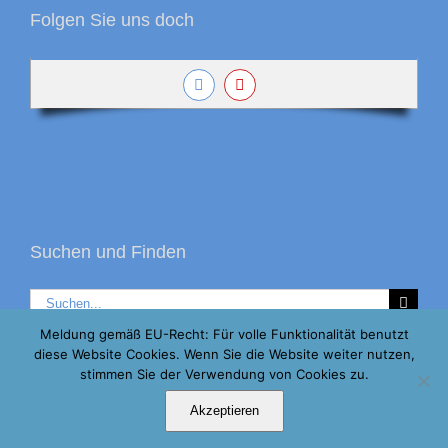
Folgen Sie uns doch
Suchen und Finden
Suche
nach:
Meldung gemäß EU-Recht: Für volle Funktionalität benutzt
diese Website Cookies. Wenn Sie die Website weiter nutzen,
stimmen Sie der Verwendung von Cookies zu.
Copyright Gemeinschaftspraxis Südheide | Ihr Hausarzt und
Akzeptieren
Ernährungsspezialist in Sülze, 29303 Bergen im Kreis Celle |
Impressum & Datenschutz